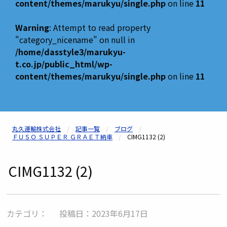
content/themes/marukyu/single.php
on line
11
Warning
: Attempt to read property
"category_nicename" on null in
/home/dasstyle3/marukyu-
t.co.jp/public_html/wp-
content/themes/marukyu/single.php
on line
11
丸久運輸株式会社
記事一覧
ブログ
ＦＵＳＯ ＳＵＰＥＲ ＧＲＡＥＴ納車
CIMG1132 (2)
CIMG1132 (2)
カテゴリ： 投稿日：2023年6月17日