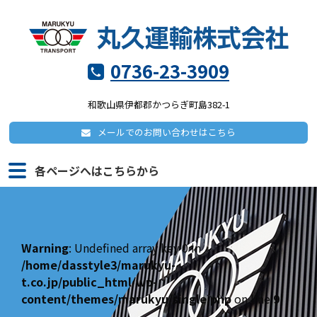
0736-23-3909
和歌山県伊都郡かつらぎ町島382-1
メールでの
お問い合わせはこちら
各ページへはこちらから
Warning
: Undefined array key 0 in
/home/dasstyle3/marukyu-
t.co.jp/public_html/wp-
content/themes/marukyu/single.php
on line
9