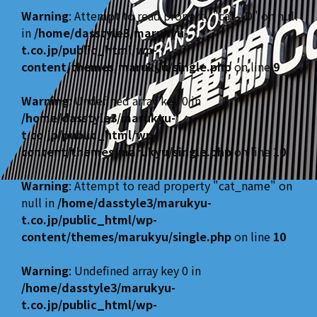
Warning
: Attempt to read property "cat_ID" on null
in
/home/dasstyle3/marukyu-
t.co.jp/public_html/wp-
content/themes/marukyu/single.php
on line
9
Warning
: Undefined array key 0 in
/home/dasstyle3/marukyu-
t.co.jp/public_html/wp-
content/themes/marukyu/single.php
on line
10
Warning
: Attempt to read property "cat_name" on
null in
/home/dasstyle3/marukyu-
t.co.jp/public_html/wp-
content/themes/marukyu/single.php
on line
10
Warning
: Undefined array key 0 in
/home/dasstyle3/marukyu-
t.co.jp/public_html/wp-